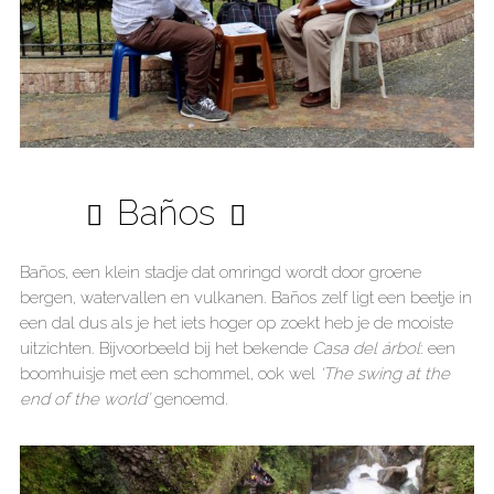
Baños
Baños, een klein stadje dat omringd wordt door groene
bergen, watervallen en vulkanen. Baños zelf ligt een beetje in
een dal dus als je het iets hoger op zoekt heb je de mooiste
uitzichten. Bijvoorbeeld bij het bekende
Casa del árbol
: een
boomhuisje met een schommel, ook wel
‘The swing at the
end of the world’
genoemd.