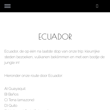
ECUADOR
Ecuador, de op één na laatste stop van onze trip: kleurrijke
steden bezoeken, vulkanen beklimmen en met een bootje de
jungle in!
Hieronder onze route door Ecuador:
A) Guayaquil
B) Baños
C) Tena (amazone)
D) Quito