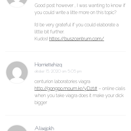
Good post however , I was wanting to know if
you could write a litte more on this topic?
I’d be very grateful if you could elaborate a
little bit further.
Kudos!
https://buszcentrum.com/
Harriettehizq
oktober 15, 2020 om 5:05 pm
centurion laboratories viagra
http://gongpo.moum.kr/yD2t#
– online cialis
when you take viagra does it make your dick
bigger
Alisejpkh