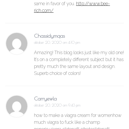
same in favor of you.
http://www.bee-
rich.com/
Chassidymqas
oktober 20, 2020 om 4:10 pm
Amazing! This blog looks just like my old one!
It’s on a completely different subject but it has
pretty much the same layout and design.
Superb choice of colors!
Carryewla
oktober 20, 2020 om 9:43 pm
how to make a viagra cream for womenhow
much viagra to fuck like a champ