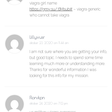
viagra girl name
https://gmy.su/:6Msub#
– viagra generic
who cannot take viagra
Lillyvusr
oktober 23, 2020 om 11:44 am
I am not sure where you are getting your info,
but good topic. I needs to spend some time
learning much more or understanding more.
Thanks for wonderful information I was
looking for this info for my mission.
Florvkpn
oktober 24, 2020 om 7:12 pm