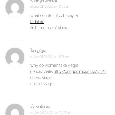
Maryellenctok
oktober 21, 2020 om 3:33 am
what counter effects viagra
tadalafil
first time use of viagra
Terryfgsz
oktober 21, 2020 om 12:11 pm
why do women take viagra
generic cialis
http://gongpo.moum.kr/yD2t
cheap viagra
uses of viagra
Orvaloreq
oktober 22, 2020 om 8:24 pm