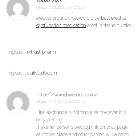
RobertViert
oktober 19, 2020 om 4:57 pm
erectile organs crossword clue
best erectile
dysfunction medication
erectile tissue quizlet
Pingback:
rxtrust pharm
Pingback:
cialistodo.com
http://www.bee-rich.com/
oktober 19, 2020 om 10:52 pm
Link exchange is nothing else however it is
only placing
the other person’s weblog link on your page
at proper place and other person will also do