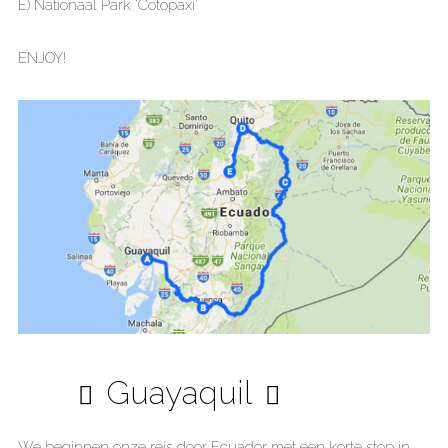
E) Nationaal Park ‘Cotopaxi’
ENJOY!
Guayaquil
We beginnen onze reis door Ecuador met een korte stop in