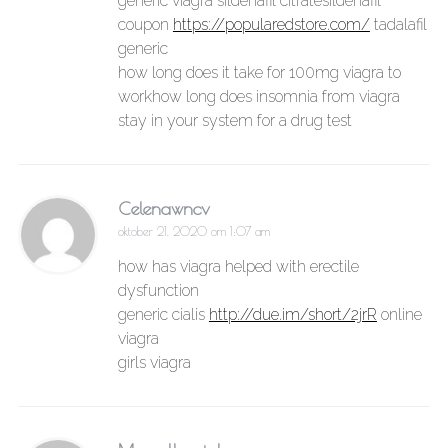
generic viagra sildenafil citratesildenafil
coupon
https://popularedstore.com/
tadalafil
generic
how long does it take for 100mg viagra to
workhow long does insomnia from viagra
stay in your system for a drug test
Celenawncv
oktober 21, 2020 om 1:07 am
how has viagra helped with erectile
dysfunction
generic cialis
http://due.im/short/2jrR
online
viagra
girls viagra