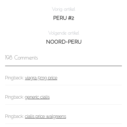
Vorig artikel
PERU #2
Volgende artikel
NOORD-PERU
198 Comments
Pingback:
viagra 5mg price
Pingback:
generic cialis
Pingback:
cialis price walgreens